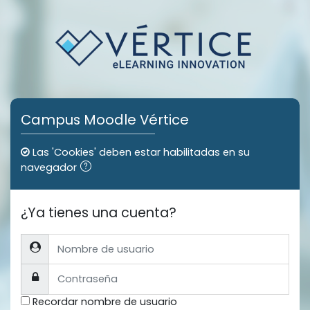
Salta al contenido principal
Campus Moodle Vértice
Las 'Cookies' deben estar habilitadas en su
navegador
¿Ya tienes una cuenta?
Nombre de usuario
Contraseña
Recordar nombre de usuario